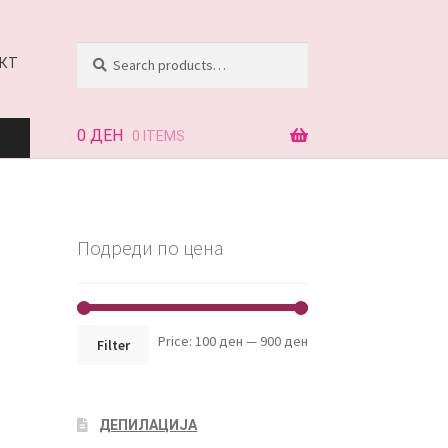
Search
Search
КТ
for:
0
ДЕН
0 ITEMS
АЈ
Подреди по цена
КТ
Min
Max
Price:
100 ден
—
900 ден
Filter
price
price
ДЕПИЛАЦИЈА