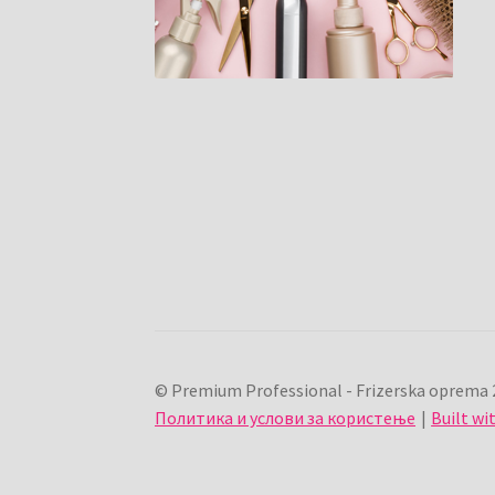
© Premium Professional - Frizerska oprema 
Политика и услови за користење
Built w