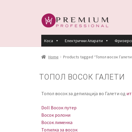
Skip
Skip
to
to
navigation
content
Коса
Електрични Апарати
Фризерс
HOME
PREMIUM PROFESSIONAL LINKS
R
Home
Products tagged “Топол восок Галети
КЕРАТИНСКИ ТРЕМАН BY KYANA QUEEN
ТОПОЛ ВОСОК ГАЛЕТИ
ПЛАЌАЊЕ
ПОЛИТИКА И УСЛОВИ ЗА К
Топол восок за депилација во Галети од
ит
Doll Восок путер
Восок ролони
Восок лименка
Топилка за восок