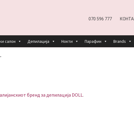
070 596 777
КОНТА
ки салон
Депилација
Нокти
Парафин
Brands
EFUND AND RETURNS POLICY
UNDP
ДЕПИЛАЦИЈА
”
КОШНИЧКА
НАШИ БРЕНДОВИ ЗА КОЗМЕТИКА И ФРИЗЕР
ОРИСТЕЊЕ
ЗА НАС
ПРОИЗВОДИ
КОРИСНИ СОВЕТИ
КОНТА
алијанскиот бренд за депилација DOLL
.