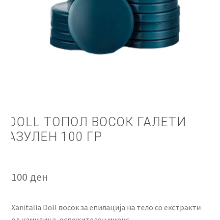
КОШНИЧКА
НАШИ БРЕНДОВИ ЗА КОЗМЕТИКА И ФРИЗЕРАЈ
ПЛАЌАЊЕ
ПОЛИТИКА И УСЛОВИ ЗА КОРИСТЕЊЕ
ЗА НАС
DOLL ТОПОЛ ВОСОК ГАЛЕТИ
АЗУЛЕН 100 ГР
ПРОИЗВОДИ
КОРИСНИ СОВЕТИ
100
ден
КОНТАКТ
Xanitalia Doll восок за епилација на тело со екстракти
од камилица, освежителен мирис.