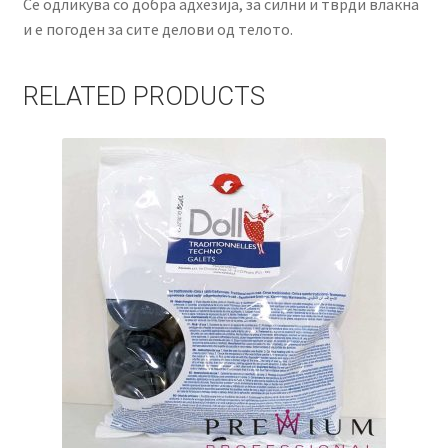
Се одликува со добра адхезија, за силни и тврди влакна
и е погоден за сите делови од телото.
RELATED PRODUCTS