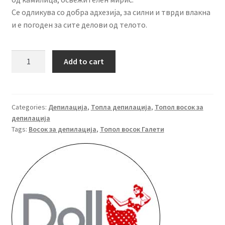
Се одликува со добра адхезија, за силни и тврди влакна
и е погоден за сите делови од телото.
Doll
Add to cart
Топол
Восок
Галети
Азулен
Categories:
Депилација
,
Топла депилација
,
Топол восок за
депилација
100
Tags:
Восок за депилација
,
Топол восок Галети
гр
quantity