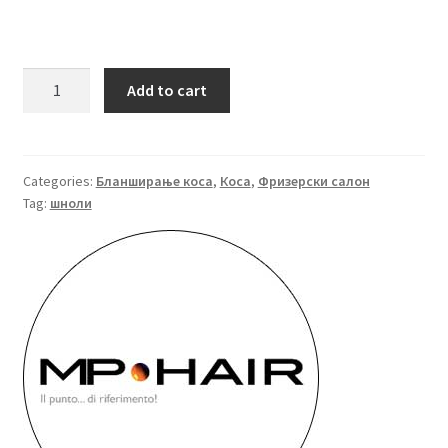
Шноли
Add to cart
за
шатирање
100
бр.
Categories:
Бланширање коса
,
Коса
,
Фризерски салон
Tag:
шноли
quantity