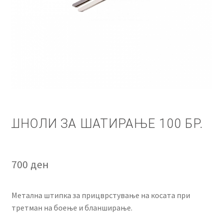
КОШНИЧКА
НАШИ БРЕНДОВИ ЗА КОЗМЕТИКА И ФРИЗЕРАЈ
ПЛАЌАЊЕ
ПОЛИТИКА И УСЛОВИ ЗА КОРИСТЕЊЕ
ЗА НАС
ШНОЛИ ЗА ШАТИРАЊЕ 100 БР.
ПРОИЗВОДИ
700
ден
КОРИСНИ СОВЕТИ
КОНТАКТ
Метална штипка за прицврстување на косата при
третман на боење и бланширање.