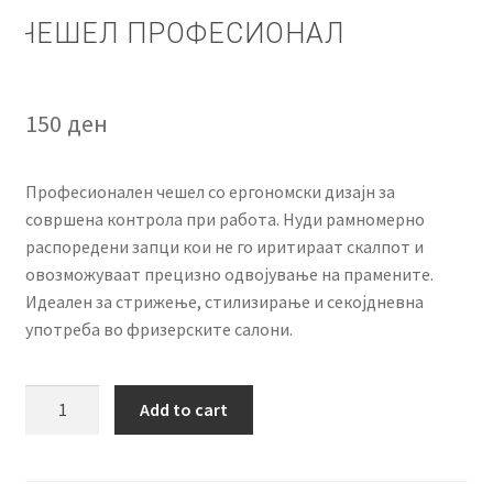
КОШНИЧКА
ЧЕШЕЛ ПРОФЕСИОНАЛ
НАШИ БРЕНДОВИ ЗА КОЗМЕТИКА И ФРИЗЕРАЈ
150
ден
ПЛАЌАЊЕ
ПОЛИТИКА И УСЛОВИ ЗА КОРИСТЕЊЕ
Професионален чешел со ергономски дизајн за
совршена контрола при работа. Нуди рамномерно
распоредени запци кои не го иритираат скалпот и
ЗА НАС
овозможуваат прецизно одвојување на прамените.
Идеален за стрижење, стилизирање и секојдневна
ПРОИЗВОДИ
употреба во фризерските салони.
КОРИСНИ СОВЕТИ
Чешел
Add to cart
КОНТАКТ
Професионал
quantity