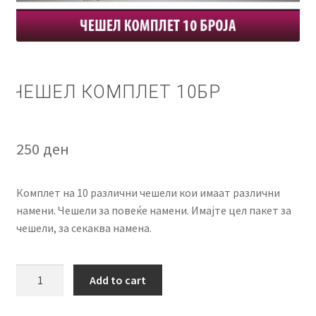
КОШНИЧКА
НАШИ БРЕНДОВИ ЗА КОЗМЕТИКА И ФРИЗЕРАЈ
ПЛАЌАЊЕ
ЧЕШЕЛ КОМПЛЕТ 10БР
ПОЛИТИКА И УСЛОВИ ЗА КОРИСТЕЊЕ
250
ден
ЗА НАС
Комплет на 10 различни чешели кои имаат различни
ПРОИЗВОДИ
намени. Чешели за повеќе намени. Имајте цел пакет за
чешели, за секаква намена.
КОРИСНИ СОВЕТИ
КОНТАКТ
Чешел
Add to cart
комплет
10бр