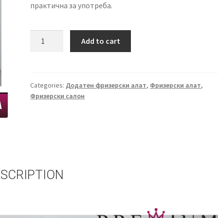
практична за употреба.
Пумпица
Add to cart
за
вода
-
алуминиумска
Categories:
Додатен фризерски алат
,
Фризерски алат
,
Фризерски салон
quantity
SCRIPTION