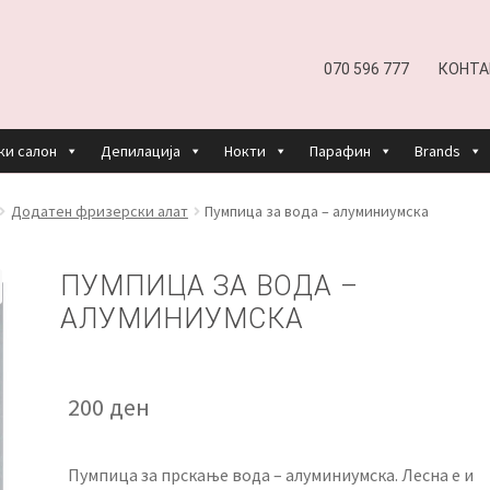
070 596 777
КОНТА
ки салон
Депилација
Нокти
Парафин
Brands
EFUND AND RETURNS POLICY
UNDP
ДЕПИЛАЦИЈА
Додатен фризерски алат
Пумпица за вода – алуминиумска
КОШНИЧКА
НАШИ БРЕНДОВИ ЗА КОЗМЕТИКА И ФРИЗЕР
ПУМПИЦА ЗА ВОДА –
АЛУМИНИУМСКА
ОРИСТЕЊЕ
ЗА НАС
ПРОИЗВОДИ
КОРИСНИ СОВЕТИ
КОНТА
200
ден
Пумпица за прскање вода – алуминиумска. Лесна е и