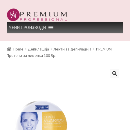
Skip
Skip
to
to
navigation
content
МЕНИ ПРОИЗВОДИ
HOME
Home
Депилација
Ленти за депилација
PREMIUM
Прстени за лименка 100 Бр.
PREMIUM PROFESSIONAL LINKS
REFUND AND RETURNS POLICY
UNDP
ДЕПИЛАЦИЈА
КЕРАТИНСКИ ТРЕМАН BY KYANA QUEEN