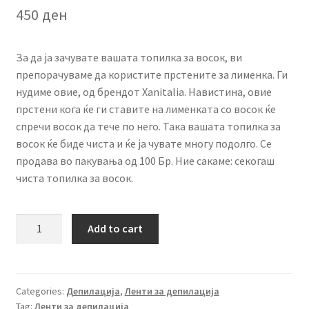
450
ден
За да ја зачувате вашата топилка за восок, ви
препорачуваме да користите прстените за лименка. Ги
нудиме овие, од брендот Xanitalia. Навистина, овие
прстени кога ќе ги ставите на лименката со восок ќе
спречи восок да тече по него. Така вашата топилка за
восок ќе биде чиста и ќе ја чувате многу подолго. Се
продава во пакувања од 100 Бр. Ние сакаме: секогаш
чиста топилка за восок.
PREMIUM
Add to cart
Прстени
за
лименка
100
Categories:
Депилација
,
Ленти за депилација
Tag:
Ленти за депилација
Бр.