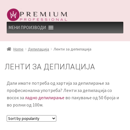
Skip
Skip
to
to
navigation
content
МЕНИ ПРОИЗВОДИ
HOME
Home
Депилација
Ленти за депилација
PREMIUM PROFESSIONAL LINKS
ЛЕНТИ ЗА ДЕПИЛАЦИЈА
REFUND AND RETURNS POLICY
Дали имате потреба од хартија за депилирање за
UNDP
професионална употреба? Ленти за депилација со
восок за
ладно депилирање
во пакување од 50 броја и
ДЕПИЛАЦИЈА
во ролни од 100м.
КЕРАТИНСКИ ТРЕМАН BY KYANA QUEEN