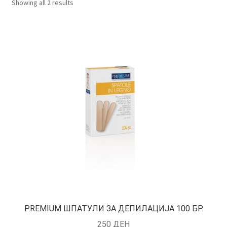
Showing all 2 results
КОШНИЧКА
НАШИ БРЕНДОВИ ЗА КОЗМЕТИКА И ФРИЗЕРАЈ
ПЛАЌАЊЕ
ПОЛИТИКА И УСЛОВИ ЗА КОРИСТЕЊЕ
ЗА НАС
ПРОИЗВОДИ
КОРИСНИ СОВЕТИ
КОНТАКТ
PREMIUM ШПАТУЛИ ЗА ДЕПИЛАЦИЈА 100 БР.
250
ДЕН