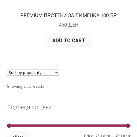
PREMIUM ПРСТЕНИ ЗА ЛИМЕНКА 100 БР.
450
ДЕН
ADD TO CART
Showing all 2 results
Подреди по цена
Min
Max
Price:
250 ден
—
450 ден
Filter