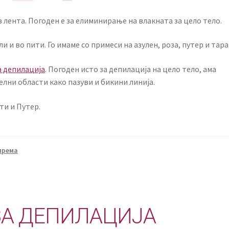
 лента. Погоден е за елиминирање на влакната за цело тело.
 и во пити. Го имаме со примеси на азулен, роза, путер и тар
а депилација
. Погоден исто за депилација на цело тело, ама
елни области како пазуви и бикини линија.
ти и Путер.
према
ЗА ДЕПИЛАЦИЈА