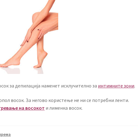
осок за депилација наменет исклучително за
интимните зони
.
опол восок. За негово користење не ни се потребни ленти.
гревање на восокот
и лименка восок.
према