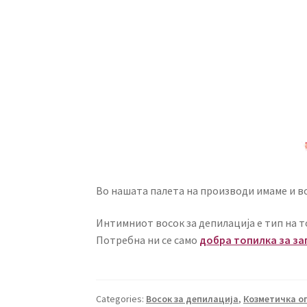
Во нашата палета на производи имаме и в
Интимниот восок за депилација е тип на т
Потребна ни се само
добра топилка за за
Categories:
Восок за депилација
,
Козметичка о