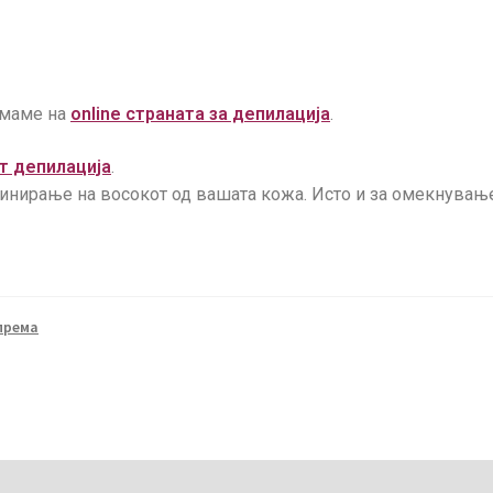
имаме на
online страната за депилација
.
т депилација
.
минирање на восокот од вашата кожа. Исто и за омекнувањ
према