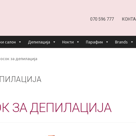
070 596 777
КОНТА
ки салон
Депилација
Нокти
Парафин
Brands
EFUND AND RETURNS POLICY
UNDP
ДЕПИЛАЦИЈА
осок за депилација
КОШНИЧКА
НАШИ БРЕНДОВИ ЗА КОЗМЕТИКА И ФРИЗЕР
ЕПИЛАЦИЈА
ОРИСТЕЊЕ
ЗА НАС
ПРОИЗВОДИ
КОРИСНИ СОВЕТИ
КОНТАК
К ЗА ДЕПИЛАЦИЈА