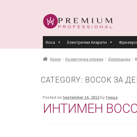
Коса
Електрични Апарати
Фризерс
HOME
PREMIUM PROFESSIONAL LINKS
R
Home
Козметичка опрема
Депилација
В
КЕРАТИНСКИ ТРЕМАН BY KYANA QUEEN
CATEGORY:
ВОСОК ЗА Д
ПЛАЌАЊЕ
ПОЛИТИКА И УСЛОВИ ЗА К
Posted on
September 16, 2012
by
Гонца
ИНТИМЕН ВОСО