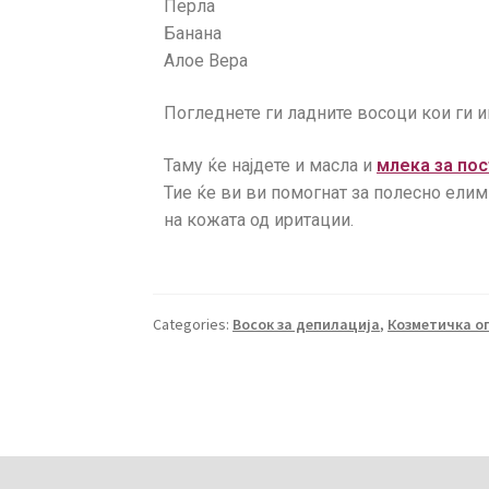
Перла
Банана
Алое Вера
Погледнете ги ладните восоци кои ги 
Таму ќе најдете и масла и
млека за пос
Тие ќе ви ви помогнат за полесно ели
на кожата од иритации.
Categories:
Восок за депилација
,
Козметичка о