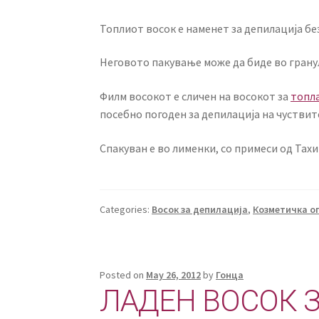
Топлиот восок е наменет за депилација без
Неговото пакување може да биде во гранули
Филм восокот е сличен на восокот за
топл
посебно погоден за депилација на чуствит
Спакуван е во лименки, со примеси од Тахи
Categories:
Восок за депилација
,
Козметичка о
Posted on
May 26, 2012
by
Гонца
ЛАДЕН ВОСОК 