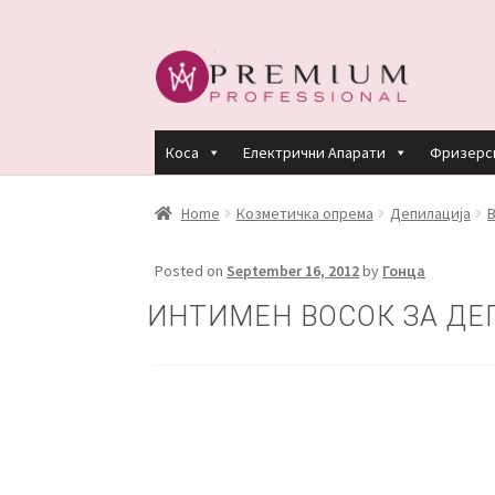
Skip
Skip
to
to
navigation
content
Коса
Електрични Апарати
Фризерс
HOME
PREMIUM PROFESSIONAL LINKS
R
Home
Козметичка опрема
Депилација
В
КЕРАТИНСКИ ТРЕМАН BY KYANA QUEEN
Posted on
September 16, 2012
by
Гонца
ИНТИМЕН ВОСОК ЗА Д
ПЛАЌАЊЕ
ПОЛИТИКА И УСЛОВИ ЗА К