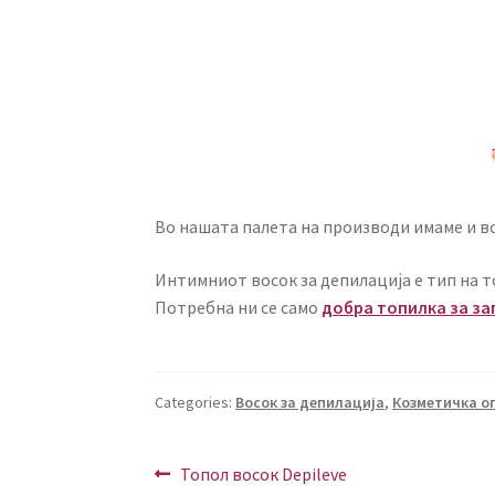
Во нашата палета на производи имаме и в
Интимниот восок за депилација е тип на т
Потребна ни се само
добра топилка за за
Categories:
Восок за депилација
,
Козметичка о
POST
Previous
Топол восок Depileve