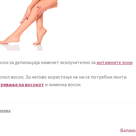
осок за депилација наменет исклучително за
интимните зони
.
опол восок. За негово користење не ни се потребни ленти.
гревање на восокот
и лименка восок.
према
Next
Вапазо