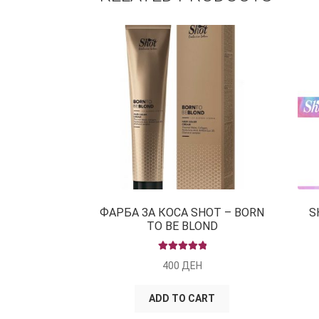
ФАРБА ЗА КОСА SHOT – BORN
S
TO BE BLOND
RATED
5.00
400
ДЕН
OUT OF 5
ADD TO CART