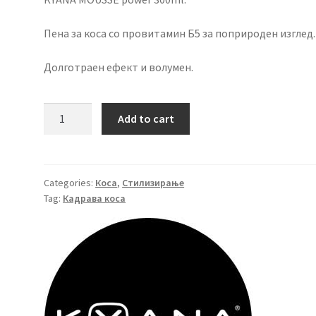
Пена за коса
со провитамин Б5 за поприроден изглед.
Долготраен ефект и волумен.
KYANA
Add to cart
MOUSSE
power
300ml.
quantity
Categories:
Коса
,
Стилизирање
Tag:
Кадрава коса