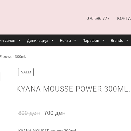
070 596 777
КОНТА
ки салон
Депилација
Нокти
Парафин
Brands
EFUND AND RETURNS POLICY
UNDP
ДЕПИЛАЦИЈА
 power 300ml.
КОШНИЧКА
НАШИ БРЕНДОВИ ЗА КОЗМЕТИКА И ФРИЗЕР
SALE!
ОРИСТЕЊЕ
ЗА НАС
ПРОИЗВОДИ
КОРИСНИ СОВЕТИ
КОНТА
KYANA MOUSSE POWER 300ML.
800
ден
700
ден
KYANA MOUSSE power 300ml.