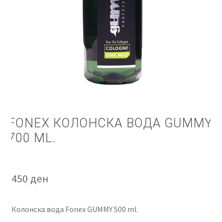
КОШНИЧКА
НАШИ БРЕНДОВИ ЗА КОЗМЕТИКА И ФРИЗЕРАЈ
ПЛАЌАЊЕ
ПОЛИТИКА И УСЛОВИ ЗА КОРИСТЕЊЕ
ЗА НАС
FONEX КОЛОНСКА ВОДА GUMMY
700 ML.
ПРОИЗВОДИ
КОРИСНИ СОВЕТИ
450
ден
КОНТАКТ
Колонска вода Fonex GUMMY 500 ml.