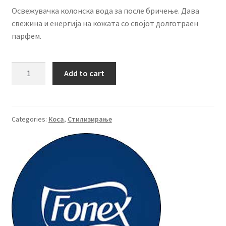
Освежувачка колонска вода за после бричење. Дава
свежина и енергија на кожата со својот долготраен
парфем.
FONEX
Add to cart
Колонска
вода
GUMMY
700
Categories:
Коса
,
Стилизирање
ml.
quantity