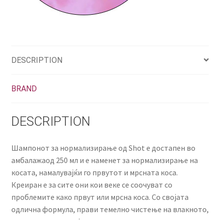
DESCRIPTION
BRAND
DESCRIPTION
Шампонот за нормализирање од Shot е достапен во
амбалажаод 250 мл и е наменет за нормализирање на
косата, намалувајќи го првутот и мрсната коса.
Креиран е за сите они кои веке се соочуват со
проблемите како првут или мрсна коса. Со својата
одлична формула, прави темелно чистење на влакното,