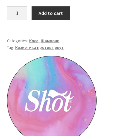
SHOT
Add to cart
Шампон
против
првут
NORMALAZING
Categories:
Коса
,
Шампони
Tag:
Козметика против првут
250
мл.
quantity