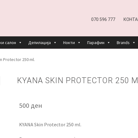
070 596 777
КОНТА
ки салон
Депилација
Нокти
Парафин
Brands
EFUND AND RETURNS POLICY
UNDP
ДЕПИЛАЦИЈА
n Protector 250 ml.
КОШНИЧКА
НАШИ БРЕНДОВИ ЗА КОЗМЕТИКА И ФРИЗЕР
KYANA SKIN PROTECTOR 250 M
ОРИСТЕЊЕ
ЗА НАС
ПРОИЗВОДИ
КОРИСНИ СОВЕТИ
КОНТА
500
ден
KYANA Skin Protector 250 ml.