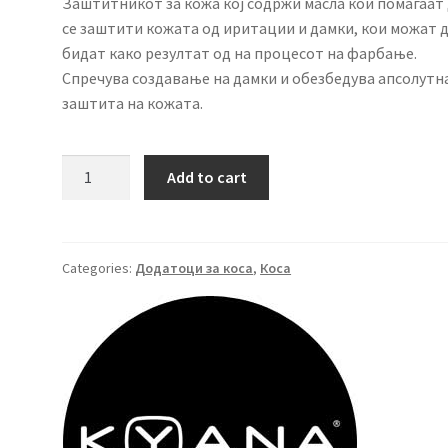
Заштитникот за кожа кој содржи масла кои помагаат
се заштити кожата од иритации и дамки, кои можат 
бидат како резултат од на процесот на фарбање.
Спречува создавање на дамки и обезбедува апсолутн
заштита на кожата.
KYANA
Add to cart
Skin
Protector
250
ml.
Categories:
Додатоци за коса
,
Коса
quantity