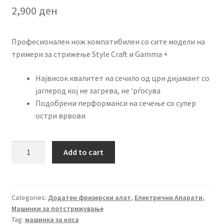
2,900
ден
Професионален нож компатибилен со сите модели на
тримери за стрижење Style Craft и Gamma +
Највисок квалитет на сечило од црн дијамант со
јаглерод кој не загрева, не ‘рѓосува
Подобрени перформанси на сечење со супер
остри врвови
Style
Add to cart
Craft
резервeн
нож
за
Categories:
Додатен фризерски алат
,
Електрични Апарати
,
Машинки за потстрижување
тример
Tag:
машинка за коса
quantity