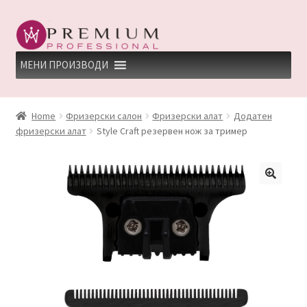
Skip
Skip
to
to
navigation
content
МЕНИ ПРОИЗВОДИ
HOME
Home
Фризерски салон
Фризерски алат
Додатен
фризерски алат
Style Craft резервeн нож за тример
PREMIUM PROFESSIONAL LINKS
REFUND AND RETURNS POLICY
UNDP
ДЕПИЛАЦИЈА
КЕРАТИНСКИ ТРЕМАН BY KYANA QUEEN