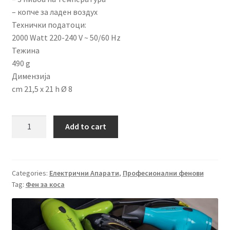
– копче за ладен воздух
Технички податоци:
2000 Watt 220-240 V ~ 50/60 Hz
Тежина
490 g
Димензија
cm 21,5 x 21 h Ø 8
Фен
Add to cart
за
коса
МИСТРАЛ
2000W
Categories:
Електрични Апарати
,
Професионални фенови
Tag:
Фен за коса
quantity