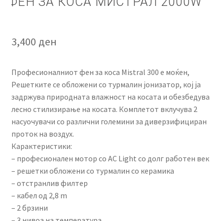
ФЕН ЗА КОСА МИСТРАЛ 2000W
3,400
ден
Професионалниот фен за коса Mistral 300 е моќен,
Решетките се обложени со турмалин јонизатор, кој ја
задржува природната влажност на косата и обезбедува
лесно стилизирање на косата. Комплетот вклучува 2
насуочувачи со различни големини за диверзифициран
проток на воздух.
Карактеристики:
– професионален мотор со AC Light со долг работен век
– решетки обложени со турмалин со керамика
– отстранлив филтер
– кабел од 2,8 m
– 2 брзини
– 3 нивоа на температура