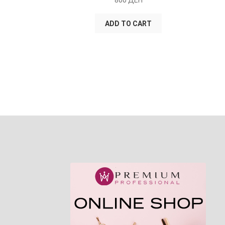
800
ДЕН
ADD TO CART