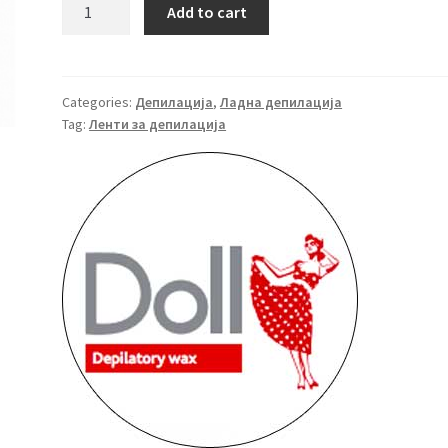
PREMIUM
Add to cart
Хартија
за
депилација
70
Categories:
Депилација
,
Ладна депилација
Tag:
Ленти за депилација
M
quantity