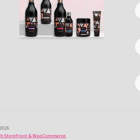
2026
ith Storefront & WooCommerce
.