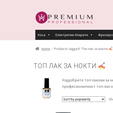
Skip
Skip
to
to
navigation
content
Коса
Електрични Апарати
Фризерс
HOME
PREMIUM PROFESSIONAL LINKS
R
Home
Products tagged “Топ лак за нокти
КЕРАТИНСКИ ТРЕМАН BY KYANA QUEEN
ТОП ЛАК ЗА НОКТИ
ПЛАЌАЊЕ
ПОЛИТИКА И УСЛОВИ ЗА К
Најдобрите топ лакови за но
професионалниот топ лак о
Sh