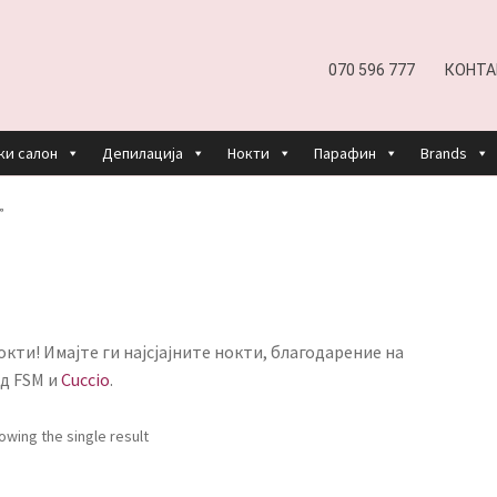
070 596 777
КОНТА
ки салон
Депилација
Нокти
Парафин
Brands
EFUND AND RETURNS POLICY
UNDP
ДЕПИЛАЦИЈА
”
КОШНИЧКА
НАШИ БРЕНДОВИ ЗА КОЗМЕТИКА И ФРИЗЕР
ОРИСТЕЊЕ
ЗА НАС
ПРОИЗВОДИ
КОРИСНИ СОВЕТИ
КОНТА
кти! Имајте ги најсјаjните нокти, благодарение на
д FSM и
Cuccio
.
owing the single result