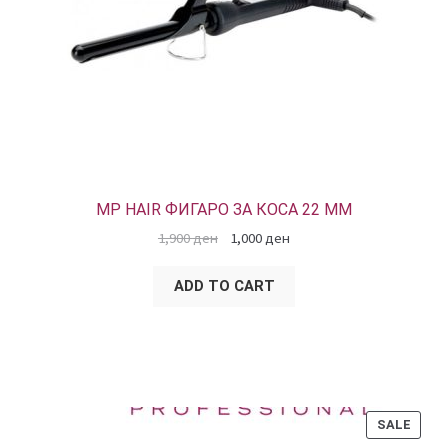
MP HAIR ФИГАРО ЗА КОСА 22 ММ
1,900
ден
1,000
ден
ADD TO CART
PROD
SALE
ON