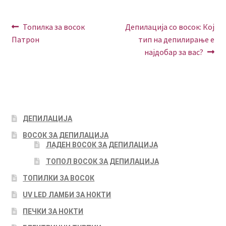
POST
Previous
Next
Топилка за восок
Депилација со восок: Кој
post:
post:
Патрон
тип на депилирање е
NAVIGATION
најдобар за вас?
ДЕПИЛАЦИЈА
ВОСОК ЗА ДЕПИЛАЦИЈА
ЛАДЕН ВОСОК ЗА ДЕПИЛАЦИЈА
ТОПОЛ ВОСОК ЗА ДЕПИЛАЦИЈА
ТОПИЛКИ ЗА ВОСОК
UV LED ЛАМБИ ЗА НОКТИ
ПЕЧКИ ЗА НОКТИ