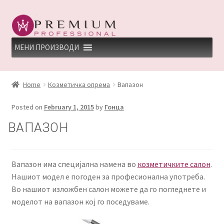
Skip
Skip
to
to
navigation
content
МЕНИ ПРОИЗВОДИ
HOME
Home
Козметичка опрема
Вапазон
PREMIUM PROFESSIONAL LINKS
Posted on
February 1, 2015
by
Гонца
REFUND AND RETURNS POLICY
ВАПАЗОН
UNDP
Вапазон има специјална намена во
козметичките салон
.
Нашиот модел е погоден за професионална употреба.
ДЕПИЛАЦИЈА
Во нашиот изложбен салон можете да го погледнете и
моделот на вапазон кој го поседуваме.
КЕРАТИНСКИ ТРЕМАН BY KYANA QUEEN