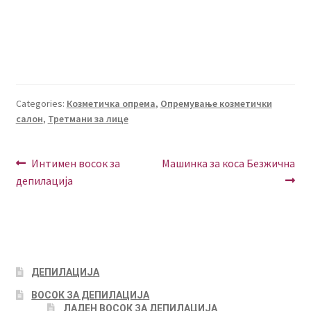
Categories:
Козметичка опрема
,
Опремување козметички
салон
,
Третмани за лице
POST
Previous
Next
Интимен восок за
Машинка за коса Безжична
post:
post:
депилација
NAVIGATION
ДЕПИЛАЦИЈА
ВОСОК ЗА ДЕПИЛАЦИЈА
ЛАДЕН ВОСОК ЗА ДЕПИЛАЦИЈА