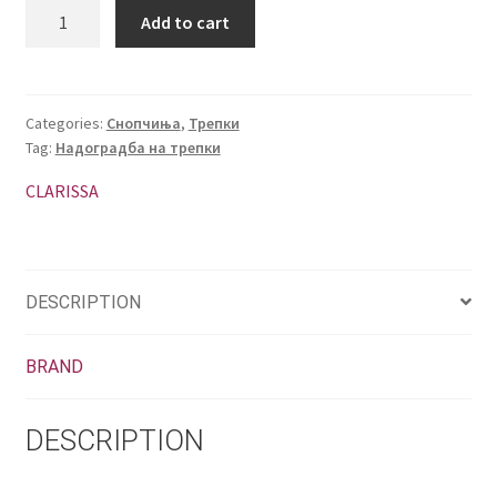
Лепило
Add to cart
за
трепки
quantity
Categories:
Снопчиња
,
Трепки
Tag:
Надоградба на трепки
CLARISSA
DESCRIPTION
BRAND
DESCRIPTION