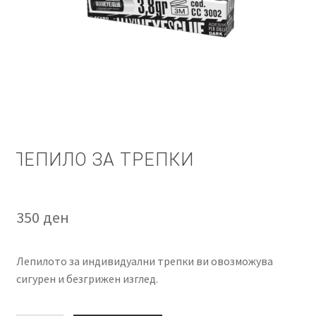
КОШНИЧКА
НАШИ БРЕНДОВИ ЗА КОЗМЕТИКА И ФРИЗЕРАЈ
ПЛАЌАЊЕ
ПОЛИТИКА И УСЛОВИ ЗА КОРИСТЕЊЕ
ЛЕПИЛО ЗА ТРЕПКИ
ЗА НАС
ПРОИЗВОДИ
350
ден
КОРИСНИ СОВЕТИ
Лепилото за индивидуални трепки ви овозможува
КОНТАКТ
сигурен и безгрижен изглед.