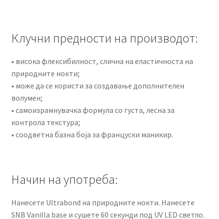
Клучни предности на производот:
• висока флексибилност, слична на еластичноста на
природните нокти;
• може да се користи за создавање дополнителен
волумен;
• самоизрамнувачка формула со густа, лесна за
контрола текстура;
• соодветна базна боја за француски маникир.
Начин на употреба:
Нанесете Ultrabond на природните нокти. Нанесете
SNB Vanilla base и сушете 60 секунди под UV LED светло.