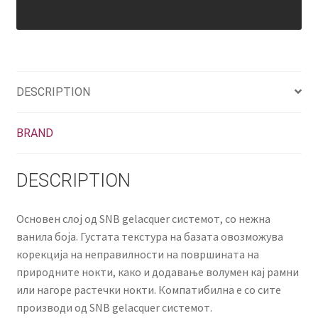
DESCRIPTION
BRAND
DESCRIPTION
Основен слој од SNB gelacquer системот, со нежна
ванила боја. Густата текстура на базата овозможува
корекција на неправилности на површината на
природните нокти, како и додавање волумен кај рамни
или нагоре растечки нокти. Компатибилна е со сите
производи од SNB gelacquer системот.