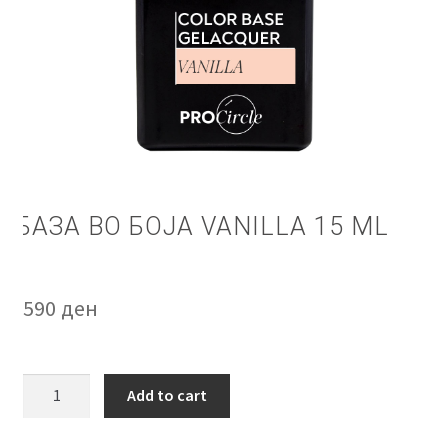
КОШНИЧКА
НАШИ БРЕНДОВИ ЗА КОЗМЕТИКА И ФРИЗЕРАЈ
ПЛАЌАЊЕ
ПОЛИТИКА И УСЛОВИ ЗА КОРИСТЕЊЕ
БАЗА ВО БОЈА VANILLA 15 ML
ЗА НАС
ПРОИЗВОДИ
590
ден
КОРИСНИ СОВЕТИ
КОНТАКТ
База
Add to cart
во
боја