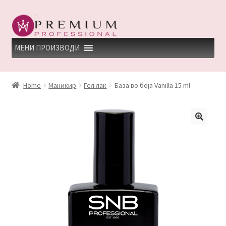
Skip
Skip
to
to
navigation
content
МЕНИ ПРОИЗВОДИ
HOME
Home
Маникир
Гел лак
База во боја Vanilla 15 ml
PREMIUM PROFESSIONAL LINKS
REFUND AND RETURNS POLICY
UNDP
ДЕПИЛАЦИЈА
КЕРАТИНСКИ ТРЕМАН BY KYANA QUEEN