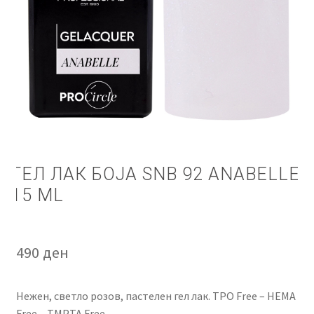
КОШНИЧКА
НАШИ БРЕНДОВИ ЗА КОЗМЕТИКА И ФРИЗЕРАЈ
ПЛАЌАЊЕ
ПОЛИТИКА И УСЛОВИ ЗА КОРИСТЕЊЕ
ЗА НАС
ГЕЛ ЛАК БОЈА SNB 92 ANABELLE
15 ML
ПРОИЗВОДИ
КОРИСНИ СОВЕТИ
490
ден
КОНТАКТ
Нежен, светло розов, пастелен гел лак. TPO Free – HEMA
Free – TMPTA Free