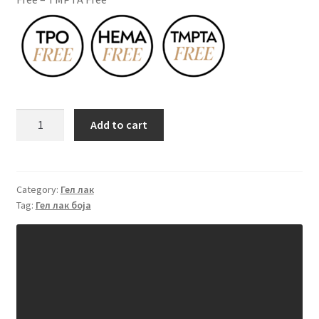
Гел
Add to cart
лак
боја
SNB
92
Category:
Гел лак
Tag:
Гел лак боја
ANABELLE
15
ml
quantity