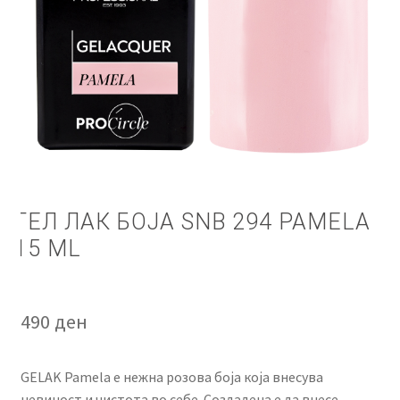
КОШНИЧКА
НАШИ БРЕНДОВИ ЗА КОЗМЕТИКА И ФРИЗЕРАЈ
ПЛАЌАЊЕ
ПОЛИТИКА И УСЛОВИ ЗА КОРИСТЕЊЕ
ЗА НАС
ГЕЛ ЛАК БОЈА SNB 294 PAMELA
15 ML
ПРОИЗВОДИ
КОРИСНИ СОВЕТИ
490
ден
КОНТАКТ
GELAK Pamela е нежна розова боја која внесува
невиност и чистота во себе. Создадена е да внесе