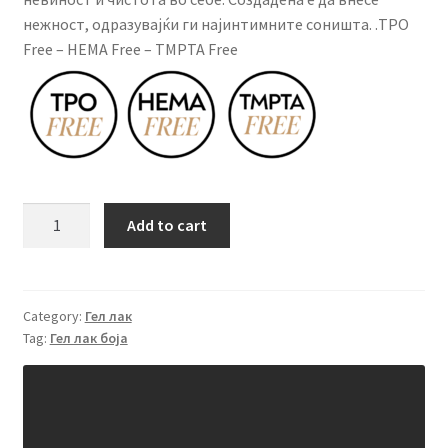
нежност, одразувајќи ги најинтимните соништа. .TPO
Free – HEMA Free – TMPTA Free
Гел
Add to cart
лак
боја
SNB
294
Category:
Гел лак
Tag:
Гел лак боја
PAMELA
15
ml
quantity