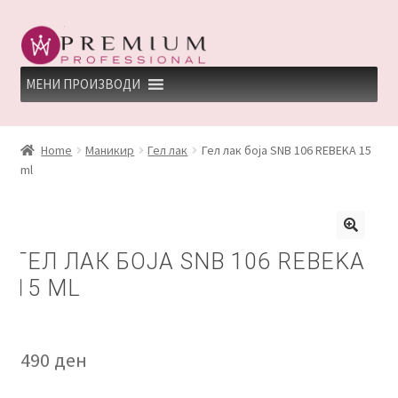
Skip
Skip
to
to
navigation
content
МЕНИ ПРОИЗВОДИ
HOME
Home
Маникир
Гел лак
Гел лак боја SNB 106 REBEKA 15
ml
PREMIUM PROFESSIONAL LINKS
REFUND AND RETURNS POLICY
ГЕЛ ЛАК БОЈА SNB 106 REBEKA
UNDP
15 ML
ДЕПИЛАЦИЈА
490
ден
КЕРАТИНСКИ ТРЕМАН BY KYANA QUEEN