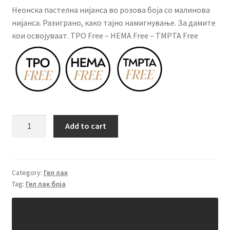
КОШНИЧКА
Неонскa пастелнa нијансa во розова боја со малинова
нијанса. Разиграно, како тајно намигнување. За дамите
НАШИ БРЕНДОВИ ЗА КОЗМЕТИКА И ФРИЗЕРАЈ
кои освојуваат. TPO Free – HEMA Free – TMPTA Free
ПЛАЌАЊЕ
ПОЛИТИКА И УСЛОВИ ЗА КОРИСТЕЊЕ
ЗА НАС
Гел
Add to cart
лак
ПРОИЗВОДИ
боја
SNB
КОРИСНИ СОВЕТИ
106
Category:
Гел лак
Tag:
Гел лак боја
REBEKA
КОНТАКТ
15
ml
quantity