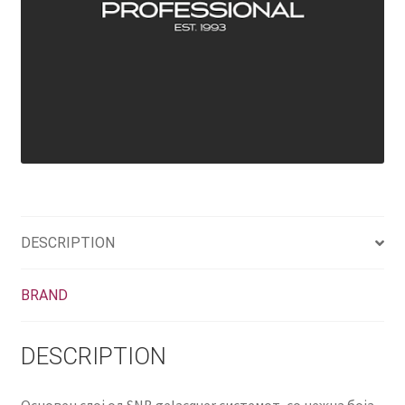
DESCRIPTION
BRAND
DESCRIPTION
Основен слој од SNB gelacquer системот, со нежна боја