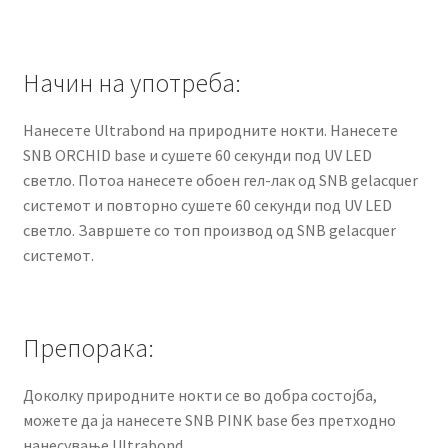
Начин на употреба:
Нанесете Ultrabond на природните нокти. Нанесете
SNB ORCHID base и сушете 60 секунди под UV LED
светло. Потоа нанесете обоен гел-лак од SNB gelacquer
системот и повторно сушете 60 секунди под UV LED
светло. Завршете со топ производ од SNB gelacquer
системот.
Препорака:
Доколку природните нокти се во добра состојба,
можете да ја нанесете SNB PINK base без претходно
нанесување Ultrabond.