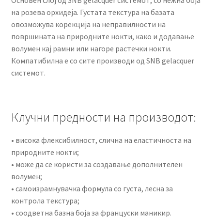
на розева орхидеја. Густата текстура на базата
овозможува корекција на неправилности на
површината на природните нокти, како и додавање
волумен кај рамни или нагоре растечки нокти.
Компатибилна е со сите производи од SNB gelacquer
системот.
Клучни предности на производот:
• висока флексибилност, слична на еластичноста на
природните нокти;
• може да се користи за создавање дополнителен
волумен;
• самоизрамнувачка формула со густа, лесна за
контрола текстура;
• соодветна базна боја за француски маникир.