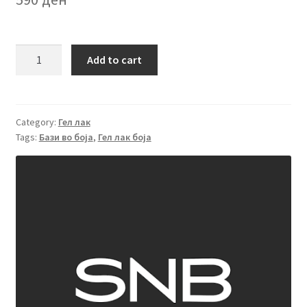
База
Add to cart
во
боја
ORCHID
SNB
Category:
Гел лак
Tags:
Бази во боја
,
Гел лак боја
15
ml.
quantity