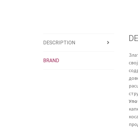
DE
DESCRIPTION
Злат
BRAND
свој
содр
дов
расц
стру
Упо
кап
коса
про