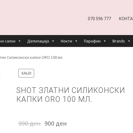
070 596 777
КОНТА
ки салон
Депилација
Нокти
Парафин
Brands
EFUND AND RETURNS POLICY
UNDP
ДЕПИЛАЦИЈА
тни Силиконски капки ORO 100 мл.
КОШНИЧКА
НАШИ БРЕНДОВИ ЗА КОЗМЕТИКА И ФРИЗЕР
SALE!
ОРИСТЕЊЕ
ЗА НАС
ПРОИЗВОДИ
КОРИСНИ СОВЕТИ
КОНТА
SHOT ЗЛАТНИ СИЛИКОНСКИ
КАПКИ ORO 100 МЛ.
990
ден
900
ден