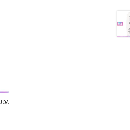
Ј ЗА
.