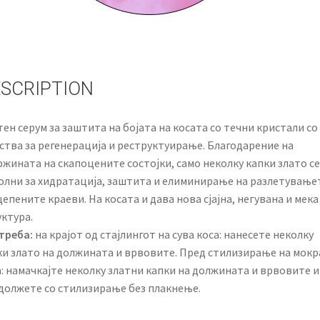
SCRIPTION
ен серум за заштита на бојата на косата со течни кристали со
ства за регенерација и реструктуирање. Благодарение на
жината на скапоцените состојки, само неколку капки злато се
олни за хидратација, заштита и елиминирање на разлетување
епените краеви. На косата и дава нова сјајна, негувана и мека
ктура.
треба:
на крајот од стајлингот на сува коса: нанесете неколку
ки злато на должината и врвовите. Пред стилизирање на мокр
: намачкајте неколку златни капки на должината и врвовите и
должете со стилизирање без плакнење.