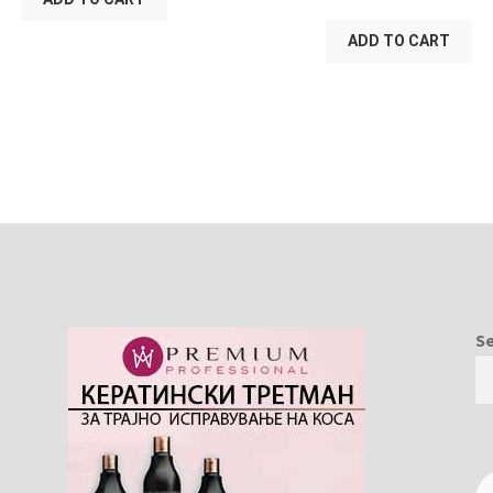
ADD TO CART
S