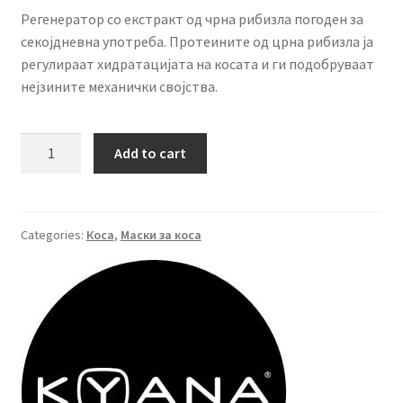
Регенератор со екстракт од чрна рибизла погоден за
секојдневна употреба. Протеините од црна рибизла ја
регулираат хидратацијата на косата и ги подобруваат
нејзините механички својства.
KYANA
Add to cart
Black
Currant
регенератор
5l
Categories:
Коса
,
Маски за коса
quantity