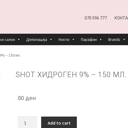
070 596 777
КОНТА
ки салон
Депилација
Нокти
Парафин
Brands
EFUND AND RETURNS POLICY
UNDP
ДЕПИЛАЦИЈА
% – 150 мл.
КОШНИЧКА
НАШИ БРЕНДОВИ ЗА КОЗМЕТИКА И ФРИЗЕР
SHOT ХИДРОГЕН 9% – 150 МЛ.
ОРИСТЕЊЕ
ЗА НАС
ПРОИЗВОДИ
КОРИСНИ СОВЕТИ
КОНТА
80
ден
SHOT
Add to cart
Хидроген