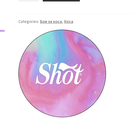
9%
-
150
Categories:
Бои за коса
,
Коса
мл.
quantity