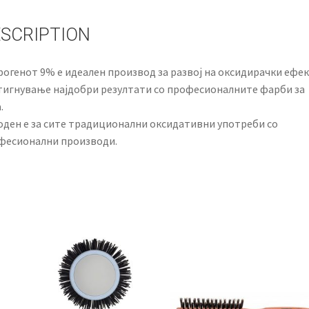
SCRIPTION
рогенот 9% е идеален производ за развој на оксидирачки ефек
тигнување најдобри резултати со професионалните фарби за
.
оден е за сите традиционални оксидативни употреби со
фесионални производи.