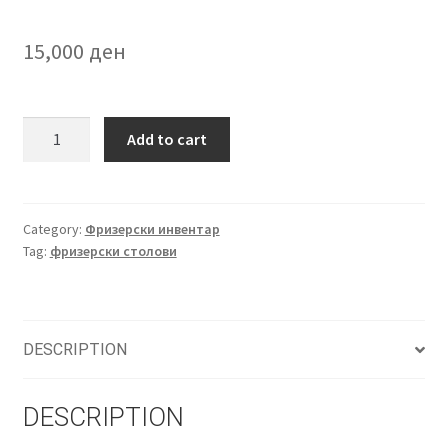
15,000
ден
Фризерски
Add to cart
стол
PR
-
292
Category:
Фризерски инвентар
Tag:
фризерски столови
quantity
DESCRIPTION
DESCRIPTION