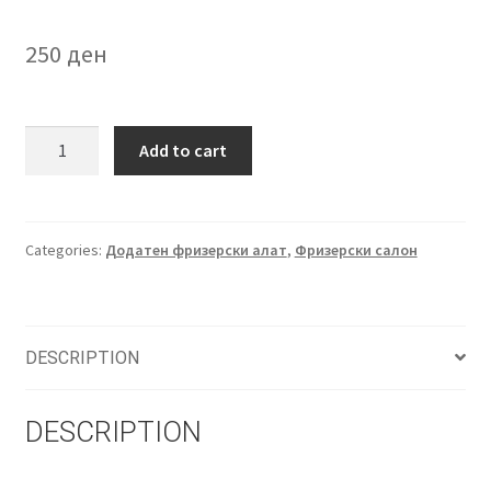
250
ден
TONY&GUY
Add to cart
Магнет
за
рака
quantity
Categories:
Додатен фризерски алат
,
Фризерски салон
DESCRIPTION
DESCRIPTION