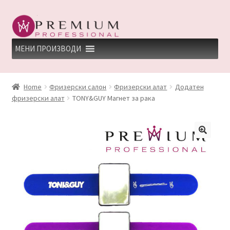
Skip
Skip
to
to
navigation
content
МЕНИ ПРОИЗВОДИ
HOME
Home
Фризерски салон
Фризерски алат
Додатен
фризерски алат
TONY&GUY Магнет за рака
PREMIUM PROFESSIONAL LINKS
REFUND AND RETURNS POLICY
UNDP
ДЕПИЛАЦИЈА
КЕРАТИНСКИ ТРЕМАН BY KYANA QUEEN