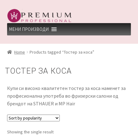
Skip
Skip
to
to
navigation
content
МЕНИ ПРОИЗВОДИ
HOME
Home
Products tagged “Тостер за коса”
PREMIUM PROFESSIONAL LINKS
ТОСТЕР ЗА КОСА
REFUND AND RETURNS POLICY
Купи си високо квалитетен тостер за коса наменет за
UNDP
професионална употреба во фризерски салони од
брендот на STHAUER и MP Hair
ДЕПИЛАЦИЈА
КЕРАТИНСКИ ТРЕМАН BY KYANA QUEEN
Showing the single result