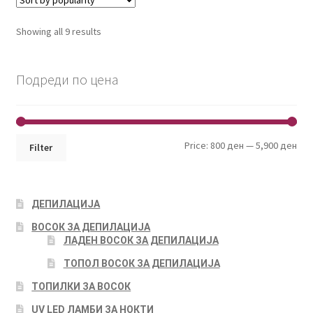
Showing all 9 results
Подреди по цена
Min
Max
Price:
800 ден
—
5,900 ден
Filter
pri
pri
ДЕПИЛАЦИЈА
ВОСОК ЗА ДЕПИЛАЦИЈА
ЛАДЕН ВОСОК ЗА ДЕПИЛАЦИЈА
ТОПОЛ ВОСОК ЗА ДЕПИЛАЦИЈА
ТОПИЛКИ ЗА ВОСОК
UV LED ЛАМБИ ЗА НОКТИ