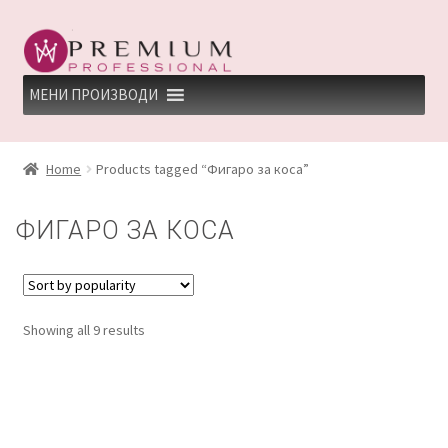
Skip
Skip
to
to
navigation
content
МЕНИ ПРОИЗВОДИ
HOME
Home
Products tagged “Фигаро за коса”
PREMIUM PROFESSIONAL LINKS
ФИГАРО ЗА КОСА
REFUND AND RETURNS POLICY
UNDP
Showing all 9 results
ДЕПИЛАЦИЈА
КЕРАТИНСКИ ТРЕМАН BY KYANA QUEEN