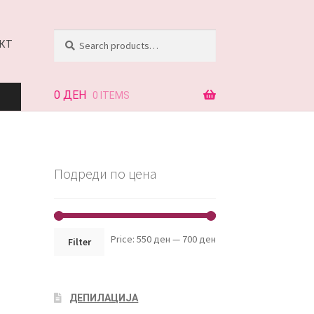
Search
Search
КТ
for:
0
ДЕН
0 ITEMS
АЈ
Подреди по цена
КТ
Min
Max
Price:
550 ден
—
700 ден
Filter
price
price
ДЕПИЛАЦИЈА