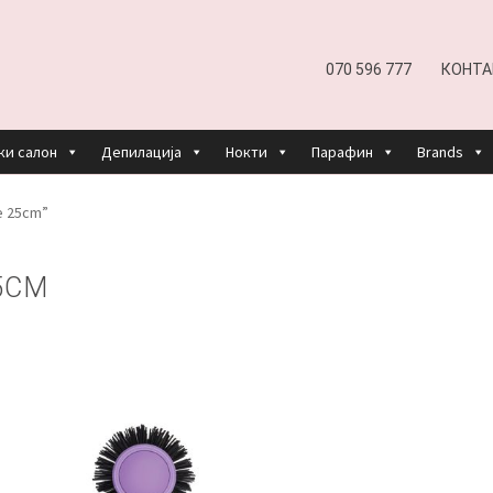
070 596 777
КОНТА
ки салон
Депилација
Нокти
Парафин
Brands
EFUND AND RETURNS POLICY
UNDP
ДЕПИЛАЦИЈА
е 25cm”
КОШНИЧКА
НАШИ БРЕНДОВИ ЗА КОЗМЕТИКА И ФРИЗЕР
5CM
ОРИСТЕЊЕ
ЗА НАС
ПРОИЗВОДИ
КОРИСНИ СОВЕТИ
КОНТА