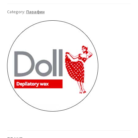
бр.
quantity
Category:
Парафин