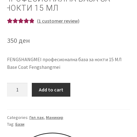
НОКТИ 15 МЛ
(
1
customer review)
Rated
1
5.00
out of 5
350
ден
based on
customer
rating
FENGSHANGMEI професионална база за нокти 15 МЛ
Base Coat Fengshangmei
FENGSHANGMEI
Add to cart
професионална
база
за
нокти
Categories:
Гел лак
,
Маникир
Tag:
Бази
15
МЛ