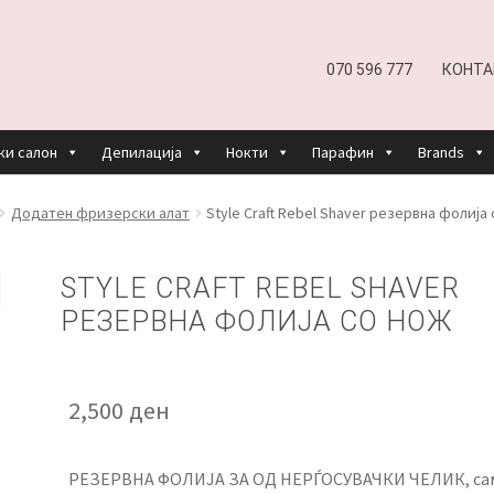
070 596 777
КОНТА
ки салон
Депилација
Нокти
Парафин
Brands
EFUND AND RETURNS POLICY
UNDP
ДЕПИЛАЦИЈА
Додатен фризерски алат
Style Craft Rebel Shaver резервна фолија
КОШНИЧКА
НАШИ БРЕНДОВИ ЗА КОЗМЕТИКА И ФРИЗЕР
STYLE CRAFT REBEL SHAVER
РЕЗЕРВНА ФОЛИЈА СО НОЖ
ОРИСТЕЊЕ
ЗА НАС
ПРОИЗВОДИ
КОРИСНИ СОВЕТИ
КОНТА
2,500
ден
РЕЗЕРВНА ФОЛИЈА ЗА ОД НЕРЃОСУВАЧКИ ЧЕЛИК, са