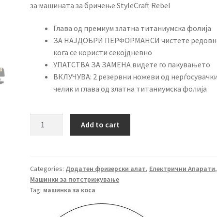
за машината за бричење StyleCraft Rebel
Глава од премиум златна титаниумска фолија
ЗА НАЈДОБРИ ПЕРФОРМАНСИ чистете редовн
кога се користи секојдневно
УПАТСТВА ЗА ЗАМЕНА видете го пакувањето
ВКЛУЧУВА: 2 резервни ножеви од нерѓосувачк
челик и глава од златна титаниумска фолија
Style
Add to cart
Craft
Rebel
Shaver
резервна
Categories:
Додатен фризерски алат
,
Електрични Апарати
Машинки за потстрижување
фолија
Tag:
машинка за коса
со
нож
quantity