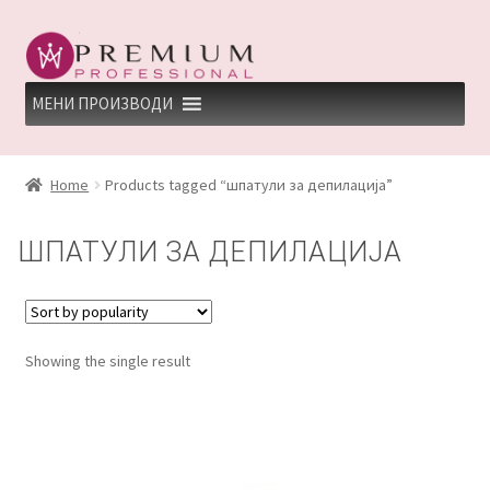
Skip
Skip
to
to
navigation
content
МЕНИ ПРОИЗВОДИ
HOME
Home
Products tagged “шпатули за депилација”
PREMIUM PROFESSIONAL LINKS
ШПАТУЛИ ЗА ДЕПИЛАЦИЈА
REFUND AND RETURNS POLICY
UNDP
Showing the single result
ДЕПИЛАЦИЈА
КЕРАТИНСКИ ТРЕМАН BY KYANA QUEEN